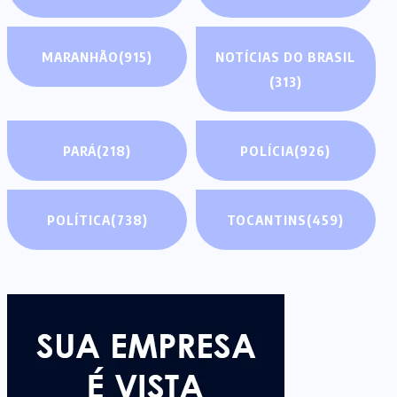
MARANHÃO
(915)
NOTÍCIAS DO BRASIL
(313)
PARÁ
(218)
POLÍCIA
(926)
POLÍTICA
(738)
TOCANTINS
(459)