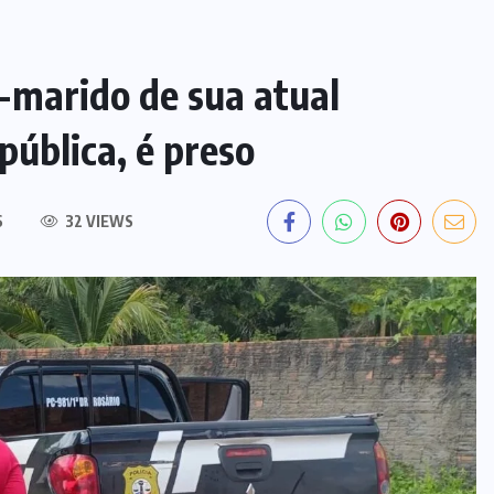
-marido de sua atual
pública, é preso
S
32 VIEWS
POLÍCIA
TOCANTINS
Laudo aponta graves lesões e
descarta afogamento na morte de