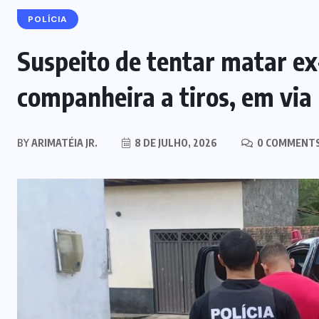
POLÍCIA
Suspeito de tentar matar ex
companheira a tiros, em via 
BY
ARIMATÉIA JR.
8 DE JULHO, 2026
0 COMMENT
NOTÍCIAS DO BRASIL
Mega-Sena acumula e vai a R$ 150