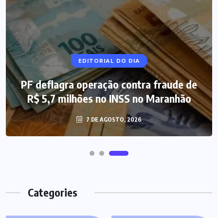
NOTÍCIAS DO BRASIL
EDITORIAL DO DIA
PF deflagra operação contra fraude de
Mega-Sena 3.041 acumula, e prêmio
R$ 5,7 milhões no INSS no Maranhão
estimado chega a R$ 165 milhões
7 DE AGOSTO, 2026
7 DE AGOSTO, 2026
Categories