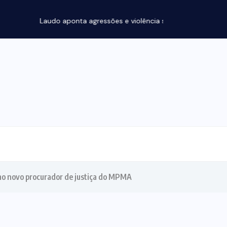
ssões e violência sexual na morte...
mo novo procurador de justiça do MPMA