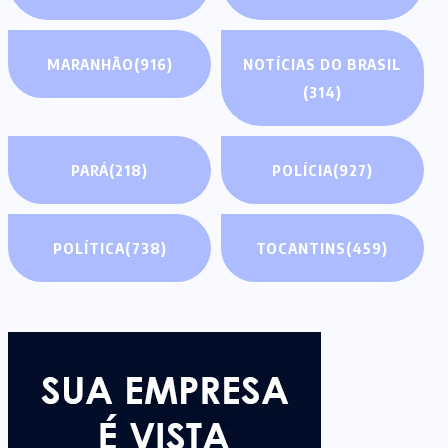
MARANHÃO
(916)
NOTÍCIAS DO BRASIL
(314)
PARÁ
(218)
POLÍCIA
(927)
POLÍTICA
(738)
TOCANTINS
(459)