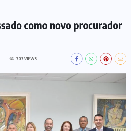
ssado como novo procurador
307 VIEWS
EDITORIAL DO DIA
PF deflagra operação contra
fraude de R$ 5,7 milhões no INSS