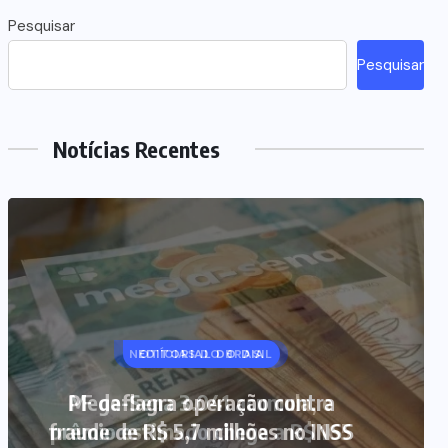
Pesquisar
Pesquisar
Notícias Recentes
NOTÍCIAS DO BRASIL
Mega-Sena 3.041 acumula, e
prêmio estimado chega a R$ 165