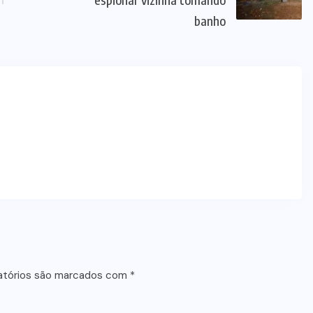
banho
atórios são marcados com
*