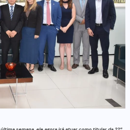
no Maranhão
7 DE AGOSTO, 2026
ltima semana, ele agora irá atuar como titular da 22ª