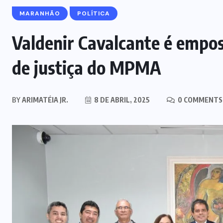
MARANHÃO
POLÍTICA
Valdenir Cavalcante é empo
de justiça do MPMA
BY
ARIMATÉIA JR.
8 DE ABRIL, 2025
0 COMMENTS
MARANHÃO
POLÍCIA
Mulher joga drogas no vaso
sanitário; polícia apreende 3 kg e