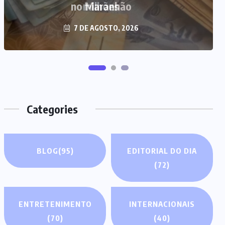
milhões
7 DE AGOSTO, 2026
Categories
BLOG
(95)
EDITORIAL DO DIA
(72)
ENTRETENIMENTO
INTERNACIONAIS
(70)
(40)