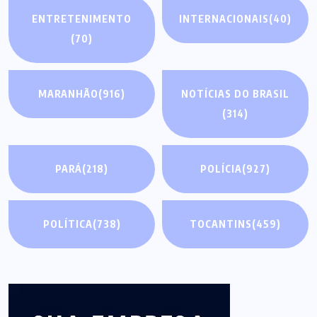
ENTRETENIMENTO
INTERNACIONAIS
(40)
(70)
MARANHÃO
(916)
NOTÍCIAS DO BRASIL
(314)
PARÁ
(218)
POLÍCIA
(927)
POLÍTICA
(738)
TOCANTINS
(459)