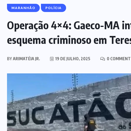
MARANHÃO
POLÍCIA
Operação 4×4: Gaeco-MA int
esquema criminoso em Tere
BY
ARIMATÉIA JR.
19 DE JULHO, 2025
0 COMMENT
MARANHÃO
POLÍCIA
Mulher joga drogas no vaso
sanitário; polícia apreende 3 kg e