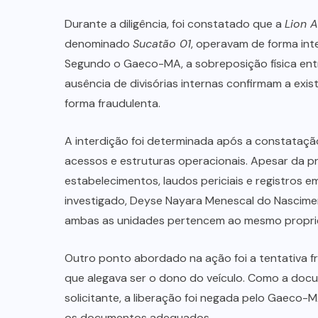
Durante a diligência, foi constatado que a
Lion 
denominado
Sucatão 01
, operavam de forma int
Segundo o Gaeco-MA, a sobreposição física ent
ausência de divisórias internas confirmam a exi
forma fraudulenta.
A interdição foi determinada após a constataçã
acessos e estruturas operacionais. Apesar da 
estabelecimentos, laudos periciais e registros e
investigado, Deyse Nayara Menescal do Nascimen
ambas as unidades pertencem ao mesmo proprie
Outro ponto abordado na ação foi a tentativa 
que alegava ser o dono do veículo. Como a do
solicitante, a liberação foi negada pelo Gaeco-
os documentos adequados.