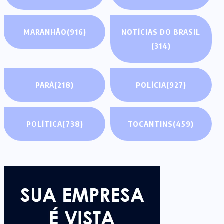
MARANHÃO
(916)
NOTÍCIAS DO BRASIL
(314)
PARÁ
(218)
POLÍCIA
(927)
POLÍTICA
(738)
TOCANTINS
(459)