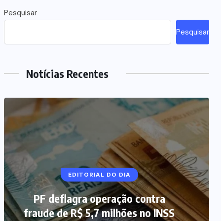
Pesquisar
Pesquisar
Notícias Recentes
NOTÍCIAS DO BRASIL
EDITORIAL DO DIA
PF deflagra operação contra
Mega-Sena 3.041 acumula, e
fraude de R$ 5,7 milhões no INSS
prêmio estimado chega a R$ 165