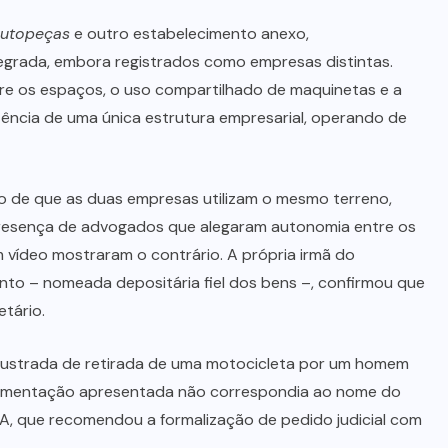
Autopeças
e outro estabelecimento anexo,
egrada, embora registrados como empresas distintas.
re os espaços, o uso compartilhado de maquinetas e a
stência de uma única estrutura empresarial, operando de
o de que as duas empresas utilizam o mesmo terreno,
presença de advogados que alegaram autonomia entre os
m vídeo mostraram o contrário. A própria irmã do
to – nomeada depositária fiel dos bens –, confirmou que
tário.
frustrada de retirada de uma motocicleta por um homem
cumentação apresentada não correspondia ao nome do
MA, que recomendou a formalização de pedido judicial com