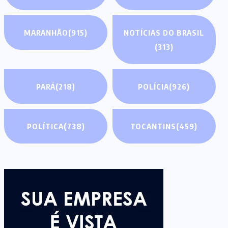
MARANHÃO
(915)
NOTÍCIAS DO BRASIL
(313)
PARÁ
(218)
POLÍCIA
(926)
POLÍTICA
(738)
TOCANTINS
(459)