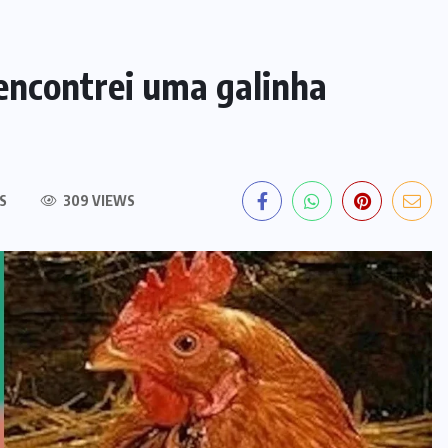
 encontrei uma galinha
S
309 VIEWS
MARANHÃO
POLÍCIA
Picareta e martelo podem ter sido
usados por mãe para matar bebê