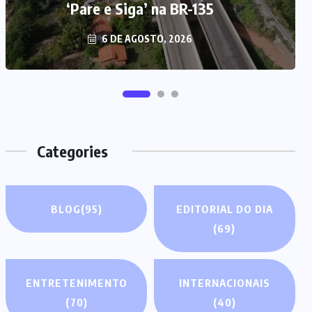
‘Pare e Siga’ na BR-135
6 DE AGOSTO, 2026
Categories
BLOG
(95)
EDITORIAL DO DIA
(69)
ENTRETENIMENTO
INTERNACIONAIS
(70)
(40)