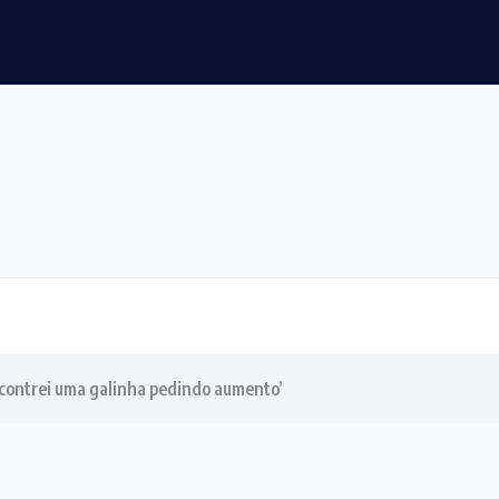
a e vai a R$ 150 milhões
ncontrei uma galinha pedindo aumento’