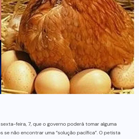
no Maranhão, diz polícia
5 DE AGOSTO, 2026
ta sexta-feira, 7, que o governo poderá tomar alguma
os se não encontrar uma “solução pacífica”. O petista