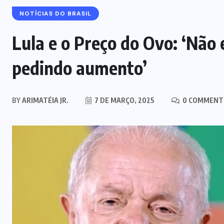
NOTÍCIAS DO BRASIL
Lula e o Preço do Ovo: ‘Não
pedindo aumento’
BY
ARIMATÉIA JR.
7 DE MARÇO, 2025
0 COMMENT
EDITORIAL DO DIA
Mercado clandestino de canetas
emagrecedoras cresce mais de