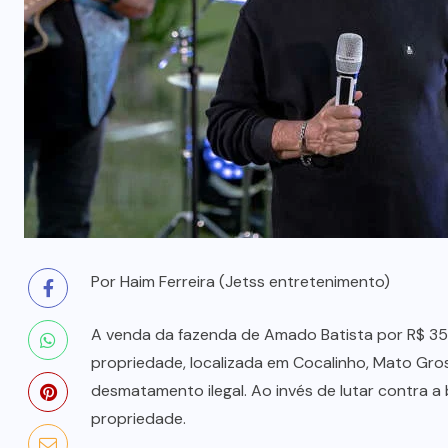
prende mãe e filho
7 DE AGOSTO, 2026
Por Haim Ferreira (Jetss entretenimento)
A venda da fazenda de Amado Batista por R$ 35
propriedade, localizada em Cocalinho, Mato Gros
desmatamento ilegal. Ao invés de lutar contra a
propriedade.