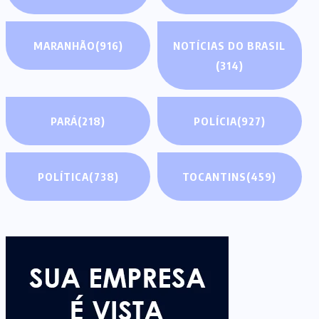
MARANHÃO
(916)
NOTÍCIAS DO BRASIL
(314)
PARÁ
(218)
POLÍCIA
(927)
POLÍTICA
(738)
TOCANTINS
(459)