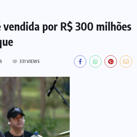
 vendida por R$ 300 milhões
que
S
331 VIEWS
EDITORIAL DO DIA
PF deflagra operação contra
fraude de R$ 5,7 milhões no INSS