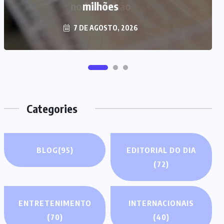
milhões
7 DE AGOSTO, 2026
Categories
BLOG
(95)
EDITORIAL DO DIA
(72)
ENTRETENIMENTO
INTERNACIONAIS
(70)
(40)