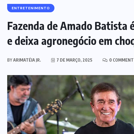
ENTRETENIMENTO
Fazenda de Amado Batista é
e deixa agronegócio em cho
BY
ARIMATÉIA JR.
7 DE MARÇO, 2025
0 COMMENT
MARANHÃO
POLÍCIA
Mulher joga drogas no vaso
sanitário; polícia apreende 3 kg e